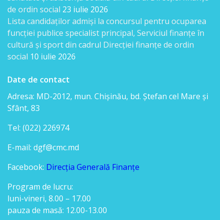
venituri
de ordin social
23 iulie 2026
Lista candidaţilor admişi la concursul pentru ocuparea
Direcţia
funcției publice specialist principal, Serviciul finanțe în
rapoarte
cultură și sport din cadrul Direcției finanțe de ordin
social
10 iulie 2026
financiare
Date de contact
Serviciul
Adresa: MD-2012, mun. Chişinău, bd. Ştefan cel Mare şi
resurse
Sfânt, 83
umane
Tel: (022) 226974
E-mail: dgf@cmc.md
Serviciul
juridic
Facebook:
Direcția Generală Finanțe
Program de lucru:
Secția
luni-vineri, 8.00 – 17.00
managementul
pauza de masă: 12.00-13.00