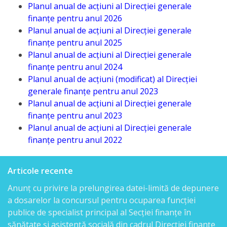
Planul anual de acțiuni al Direcției generale
Direcția
finanțe pentru anul 2026
finanțe
Planul anual de acțiuni al Direcției generale
finanțe pentru anul 2025
de
Planul anual de acțiuni al Direcției generale
ordin
finanțe pentru anul 2024
Planul anual de acțiuni (modificat) al Direcției
social
generale finanțe pentru anul 2023
Planul anual de acțiuni al Direcției generale
Direcția
finanțe pentru anul 2023
Planul anual de acțiuni al Direcției generale
datorii
finanțe pentru anul 2022
şi
angajamente
Articole recente
financiare
Anunț cu privire la prelungirea datei-limită de depunere
a dosarelor la concursul pentru ocuparea funcției
Direcţia
publice de specialist principal al Secției finanțe în
sănătate și asistență socială din cadrul Direcției finanțe