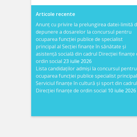
Direcția
Articole recente
finanțe
Anunț cu privire la prelungirea datei-limită 
de
depunere a dosarelor la concursul pentru
ordin
ocuparea funcției publice de specialist
principal al Secției finanțe în sănătate și
social
asistență socială din cadrul Direcției finanțe
ordin social
23 iulie 2026
Direcția
Lista candidaţilor admişi la concursul pentru
ocuparea funcției publice specialist principal
datorii
Serviciul finanțe în cultură și sport din cadru
şi
Direcției finanțe de ordin social
10 iulie 2026
angajamente
financiare
Direcţia