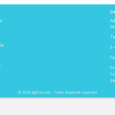
Da
de
Ad
Ma
Te
 de
E-
Fa
,
Pr
l
lu
pa
© 2026 dgfcmc.md – Toate drepturile rezervate