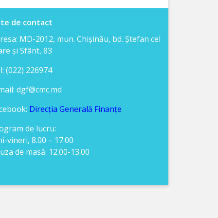
te de contact
resa: MD-2012, mun. Chişinău, bd. Ştefan cel
re şi Sfânt, 83
l: (022) 226974
mail: dgf@cmc.md
cebook:
Direcția Generală Finanțe
ogram de lucru:
ni-vineri, 8.00 – 17.00
uza de masă: 12.00-13.00