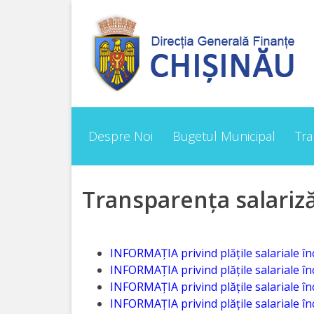
Despre
Noi
Conducerea
Despre Noi
Bugetul Municipal
Tr
Structura
Direcţia
Transparența salariză
finanțe
de
INFORMAȚIA privind plățile salariale în
ordin
INFORMAȚIA privind plățile salariale în
INFORMAȚIA privind plățile salariale în
economic
INFORMAȚIA privind plățile salariale în