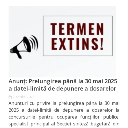
venituri
Direcţia
rapoarte
financiare
Serviciul
resurse
umane
Anunț: Prelungirea până la 30 mai 2025
Serviciul
a datei-limită de depunere a dosarelor
juridic
2 aprilie 2025
Anunțuri cu privire la prelungirea până la 30 mai
2025 a datei-limită de depunere a dosarelor la
Secția
concursurile pentru ocuparea funcțiilor publice:
managementul
specialist principal al Secției sinteză bugetară din