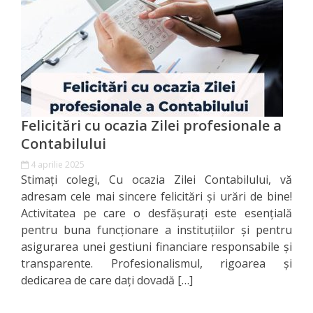
Direcția
finanțe
de
ordin
social
Felicitări cu ocazia Zilei profesionale a
Contabilului
Direcția
4 aprilie 2025
datorii
Stimați colegi, Cu ocazia Zilei Contabilului, vă
adresam cele mai sincere felicitări și urări de bine!
şi
Activitatea pe care o desfășurați este esențială
angajamente
pentru buna funcționare a instituțiilor și pentru
asigurarea unei gestiuni financiare responsabile și
financiare
transparente. Profesionalismul, rigoarea și
dedicarea de care dați dovadă […]
Direcţia