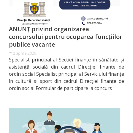
municipal
Chișinău
pe
ANUNȚ privind organizarea
semestrul
concursului pentru ocuparea funcțiilor
publice vacante
I
2 aprilie 2026
al
Specialist principal al Secţiei finanţe în sănătate şi
anului
asistenţă socială din cadrul Direcţiei finanţe de
ordin social Specialist principal al Serviciului finanţe
2019
în cultură şi sport din cadrul Direcţiei finanţe de
ordin social Formular de participare la concurs
Executarea
bugetului
municipal
Chișinău