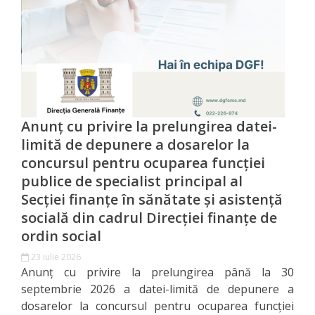
Direcția
finanțe
de
ordin
social
Anunț cu privire la prelungirea datei-
limită de depunere a dosarelor la
Direcția
concursul pentru ocuparea funcției
datorii
publice de specialist principal al
Secției finanțe în sănătate și asistență
şi
socială din cadrul Direcției finanțe de
angajamente
ordin social
financiare
23 iulie 2026
Anunț cu privire la prelungirea până la 30
septembrie 2026 a datei-limită de depunere a
Direcţia
dosarelor la concursul pentru ocuparea funcției