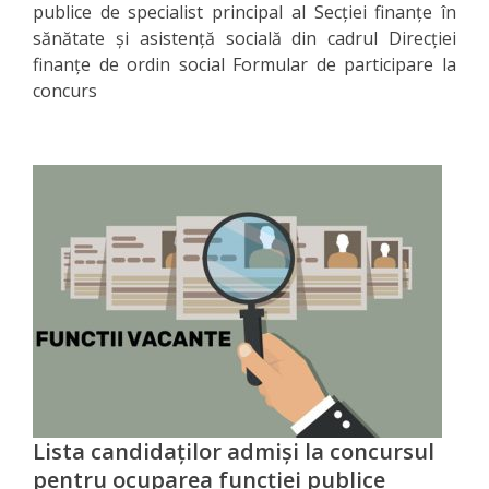
venituri
publice de specialist principal al Secției finanțe în
sănătate și asistență socială din cadrul Direcției
Direcţia
finanțe de ordin social Formular de participare la
concurs
rapoarte
financiare
Serviciul
resurse
umane
Serviciul
juridic
Secția
Lista candidaţilor admişi la concursul
managementul
pentru ocuparea funcției publice