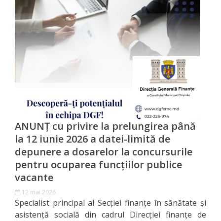
candidaților
admiși
la
interviu
Lista
candidaților
care
ANUNȚ cu privire la prelungirea până
la 12 iunie 2026 a datei-limită de
au
depunere a dosarelor la concursurile
promovat
pentru ocuparea funcțiilor publice
vacante
concursul
12 mai 2026
Specialist principal al Secției finanțe în sănătate și
Condițiile
asistență socială din cadrul Direcției finanțe de