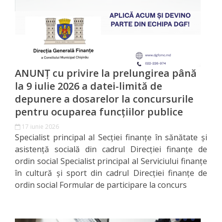
candidaților
admiși
la
concurs
ANUNȚ cu privire la prelungirea până
Lista
la 9 iulie 2026 a datei-limită de
depunere a dosarelor la concursurile
candidaților
pentru ocuparea funcțiilor publice
care
17 iunie 2026
au
Specialist principal al Secției finanțe în sănătate și
asistență socială din cadrul Direcției finanțe de
promovat
ordin social Specialist principal al Serviciului finanțe
proba
în cultură și sport din cadrul Direcției finanțe de
ordin social Formular de participare la concurs
scrisă
Lista