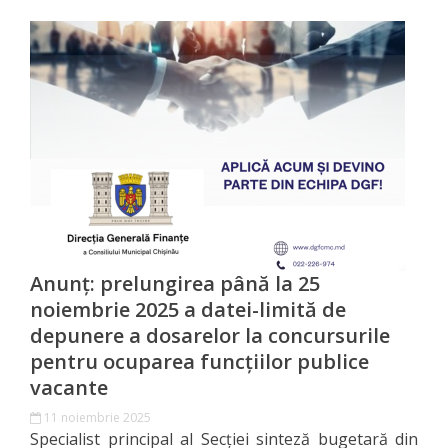
rapoarte
Acțiunile
DGF
Plan
de
activitate
Rapoarte
Anunț: prelungirea până la 25
noiembrie 2025 a datei-limită de
de
depunere a dosarelor la concursurile
activitate
pentru ocuparea funcțiilor publice
vacante
Bugetul
11 noiembrie 2025
Specialist principal al Secției sinteză bugetară din
DGF