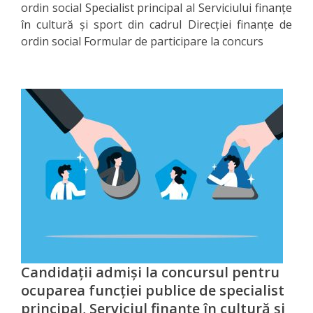
de
ordin social Specialist principal al Serviciului finanțe
în cultură și sport din cadrul Direcției finanțe de
bază
ordin social Formular de participare la concurs
pentru
a
participa
la
concurs
Documente
relevante
Arhiva
Candidații admiși la concursul pentru
Voluntariat
ocuparea funcției publice de specialist
principal, Serviciul finanțe în cultură și