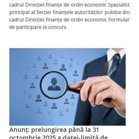
cadrul Direcției finanțe de ordin economic Specialist
principal al Secției finanțele autorităților publice din
Transparența
cadrul Direcției finanțe de ordin economic Formular
salarizării
de participare la concurs
conducerii
DGF
Achiziții
publice
Monitoring
Declarații
Legislație
Anunț: prelungirea până la 31
octombrie 2025 a datei-limită de