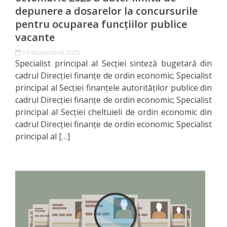
Integritate
depunere a dosarelor la concursurile
și
pentru ocuparea funcțiilor publice
vacante
anticorupție
19 septembrie 2025
Planul
Specialist principal al Secției sinteză bugetară din
cadrul Direcției finanțe de ordin economic; Specialist
de
principal al Secției finanțele autorităților publice din
integritate
cadrul Direcției finanțe de ordin economic; Specialist
principal al Secției cheltuieli de ordin economic din
cadrul Direcției finanțe de ordin economic; Specialist
Rapoarte
principal al […]
de
integritate
Documente
relevante