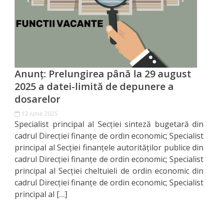
Registre
cadouri
Media
Anunț: Prelungirea până la 29 august
Noutăți
2025 a datei-limită de depunere a
dosarelor
Galerie
12 iunie 2025
Foto
Specialist principal al Secției sinteză bugetară din
cadrul Direcției finanțe de ordin economic; Specialist
Galerie
principal al Secției finanțele autorităților publice din
cadrul Direcției finanțe de ordin economic; Specialist
Video
principal al Secției cheltuieli de ordin economic din
cadrul Direcției finanțe de ordin economic; Specialist
Contacte
principal al […]