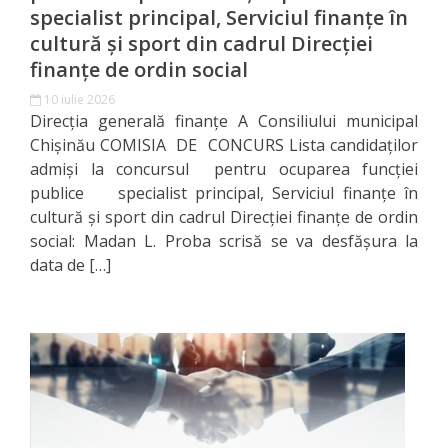
documentelor
specialist principal, Serviciul finanțe în
cultură și sport din cadrul Direcției
Secția
finanțe de ordin social
servicii
10 iulie 2026
Direcţia generală finanţe A Consiliului municipal
interne
Chişinău COMISIA DE CONCURS Lista candidaţilor
admişi la concursul pentru ocuparea funcției
Regulamente
publice specialist principal, Serviciul finanțe în
cultură și sport din cadrul Direcției finanțe de ordin
Posturi
social: Madan L. Proba scrisă se va desfășura la
data de […]
vacante
Anunțuri
concurs
Lista