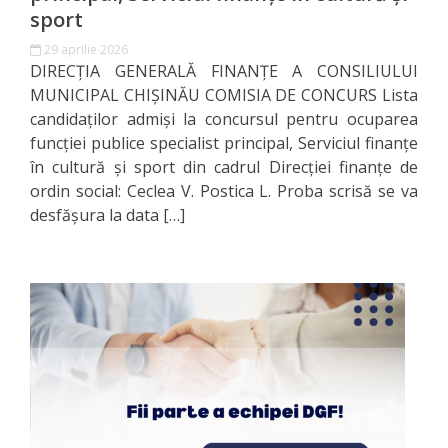
Documente
sport
relevante
29 aprilie 2026
DIRECŢIA GENERALĂ FINANŢE A CONSILIULUI
MUNICIPAL CHIŞINĂU COMISIA DE CONCURS Lista
Acte
candidaților admiși la concursul pentru ocuparea
normative
funcției publice specialist principal, Serviciul finanțe
în cultură și sport din cadrul Direcției finanțe de
Anunțuri
ordin social: Ceclea V. Postica L. Proba scrisă se va
desfășura la data […]
Bugetul
Municipal
Executarea
Executarea
bugetului