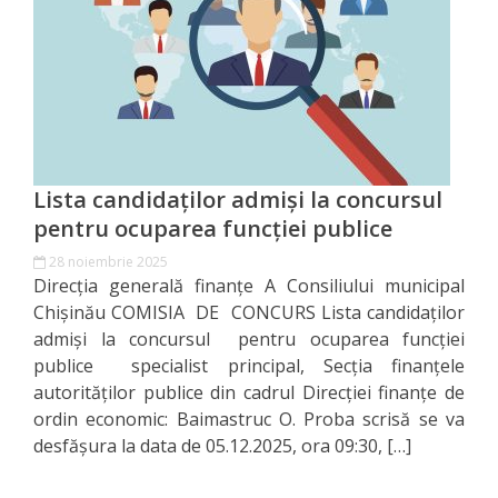
pe
anul
2018
Transparență
Lista candidaţilor admişi la concursul
Proces
pentru ocuparea funcției publice
decizional
28 noiembrie 2025
Direcţia generală finanţe A Consiliului municipal
Mod
Chişinău COMISIA DE CONCURS Lista candidaţilor
de
admişi la concursul pentru ocuparea funcției
publice specialist principal, Secția finanțele
participare
autorităților publice din cadrul Direcției finanțe de
ordin economic: Baimastruc O. Proba scrisă se va
Programe
desfășura la data de 05.12.2025, ora 09:30, […]
și