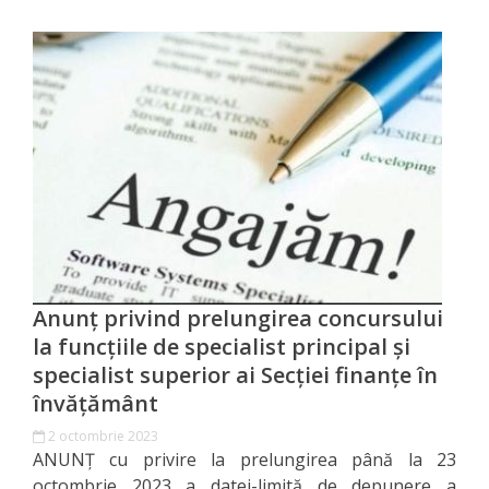
Registre
cadouri
Media
Noutăți
Galerie
Foto
Anunț privind prelungirea concursului
Galerie
la funcțiile de specialist principal şi
Video
specialist superior ai Secţiei finanţe în
învăţământ
Contacte
2 octombrie 2023
ANUNȚ cu privire la prelungirea până la 23
octombrie 2023 a datei-limită de depunere a