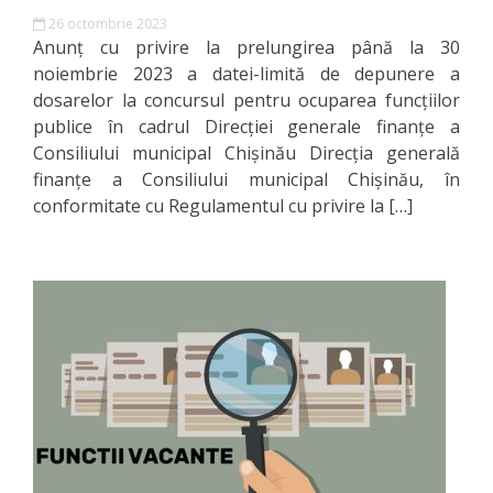
documentelor
26 octombrie 2023
Anunț cu privire la prelungirea până la 30
Secția
noiembrie 2023 a datei-limită de depunere a
dosarelor la concursul pentru ocuparea funcţiilor
servicii
publice în cadrul Direcţiei generale finanţe a
interne
Consiliului municipal Chişinău Direcţia generală
finanţe a Consiliului municipal Chişinău, în
conformitate cu Regulamentul cu privire la […]
Regulamente
Posturi
vacante
Anunțuri
concurs
Lista