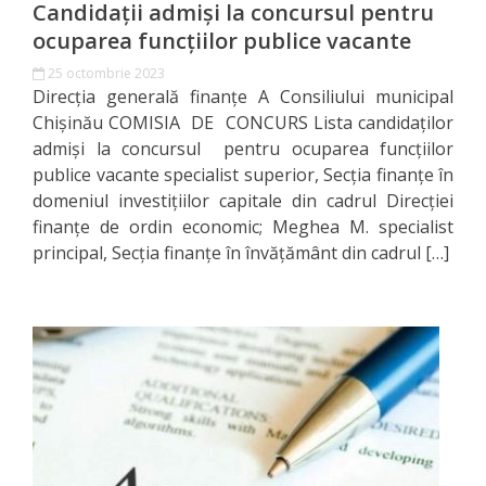
Candidații admiși la concursul pentru
Documente
ocuparea funcțiilor publice vacante
relevante
25 octombrie 2023
Direcţia generală finanţe A Consiliului municipal
Acte
Chişinău COMISIA DE CONCURS Lista candidaţilor
normative
admişi la concursul pentru ocuparea funcţiilor
publice vacante specialist superior, Secția finanțe în
domeniul investițiilor capitale din cadrul Direcției
Anunțuri
finanțe de ordin economic; Meghea M. specialist
principal, Secția finanțe în învățământ din cadrul […]
Bugetul
Municipal
Executarea
Executarea
bugetului