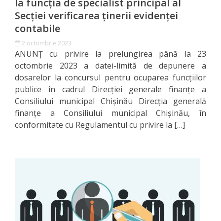
la funcția de specialist principal al
Secţiei verificarea ţinerii evidenţei
Transparența
contabile
salarizării
2 octombrie 2023
ANUNȚ cu privire la prelungirea până la 23
conducerii
octombrie 2023 a datei-limită de depunere a
DGF
dosarelor la concursul pentru ocuparea funcţiilor
publice în cadrul Direcţiei generale finanţe a
Achiziții
Consiliului municipal Chişinău Direcţia generală
finanţe a Consiliului municipal Chişinău, în
publice
conformitate cu Regulamentul cu privire la […]
Monitoring
Declarații
Legislație