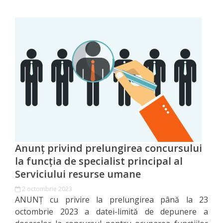
pe
anul
2018
Transparență
Proces
decizional
Mod
Anunț privind prelungirea concursului
de
la funcția de specialist principal al
participare
Serviciului resurse umane
2 octombrie 2023
Programe
ANUNȚ cu privire la prelungirea până la 23
octombrie 2023 a datei-limită de depunere a
și