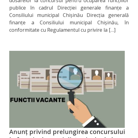
dosarelor la concursul pentru ocuparea funcţiilor
rapoarte
publice în cadrul Direcţiei generale finanţe a
Consiliului municipal Chişinău Direcţia generală
Acțiunile
finanţe a Consiliului municipal Chişinău, în
conformitate cu Regulamentul cu privire la […]
DGF
Plan
de
activitate
Rapoarte
de
activitate
Bugetul
Anunț privind prelungirea concursului
DGF