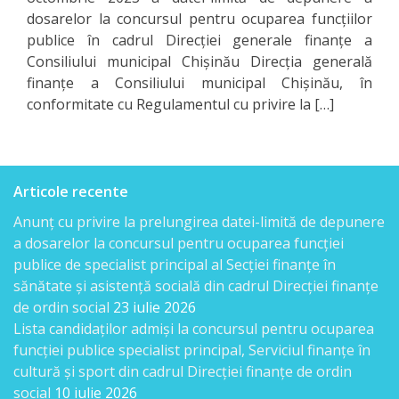
dosarelor la concursul pentru ocuparea funcţiilor
publice în cadrul Direcţiei generale finanţe a
Consiliului municipal Chişinău Direcţia generală
finanţe a Consiliului municipal Chişinău, în
conformitate cu Regulamentul cu privire la […]
Articole recente
Anunț cu privire la prelungirea datei-limită de depunere
a dosarelor la concursul pentru ocuparea funcției
publice de specialist principal al Secției finanțe în
sănătate și asistență socială din cadrul Direcției finanțe
de ordin social
23 iulie 2026
Lista candidaţilor admişi la concursul pentru ocuparea
funcției publice specialist principal, Serviciul finanțe în
cultură și sport din cadrul Direcției finanțe de ordin
social
10 iulie 2026