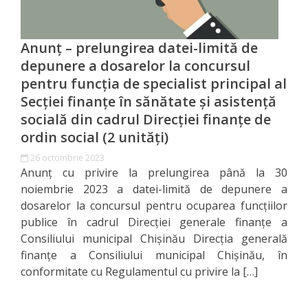
candidaților
admiși
Anunț – prelungirea datei-limită de
la
depunere a dosarelor la concursul
concurs
pentru funcția de specialist principal al
Secţiei finanţe în sănătate şi asistenţă
Lista
socială din cadrul Direcţiei finanţe de
ordin social (2 unităţi)
candidaților
26 octombrie 2023
care
Anunț cu privire la prelungirea până la 30
au
noiembrie 2023 a datei-limită de depunere a
dosarelor la concursul pentru ocuparea funcţiilor
promovat
publice în cadrul Direcţiei generale finanţe a
proba
Consiliului municipal Chişinău Direcţia generală
finanţe a Consiliului municipal Chişinău, în
scrisă
conformitate cu Regulamentul cu privire la […]
Lista