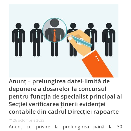
candidaților
admiși
la
interviu
Lista
candidaților
care
Anunț – prelungirea datei-limită de
au
depunere a dosarelor la concursul
promovat
pentru funcția de specialist principal al
Secţiei verificarea ţinerii evidenţei
concursul
contabile din cadrul Direcţiei rapoarte
Condițiile
26 octombrie 2023
Anunț cu privire la prelungirea până la 30