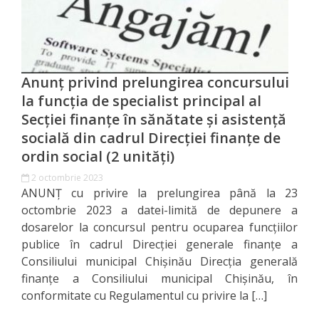
municipal
Chișinău
pe
semestrul
Anunț privind prelungirea concursului
la funcția de specialist principal al
I
Secției finanțe în sănătate și asistență
al
socială din cadrul Direcției finanțe de
ordin social (2 unități)
anului
2 octombrie 2023
2019
ANUNȚ cu privire la prelungirea până la 23
octombrie 2023 a datei-limită de depunere a
Executarea
dosarelor la concursul pentru ocuparea funcţiilor
publice în cadrul Direcţiei generale finanţe a
bugetului
Consiliului municipal Chişinău Direcţia generală
municipal
finanţe a Consiliului municipal Chişinău, în
conformitate cu Regulamentul cu privire la […]
Chișinău