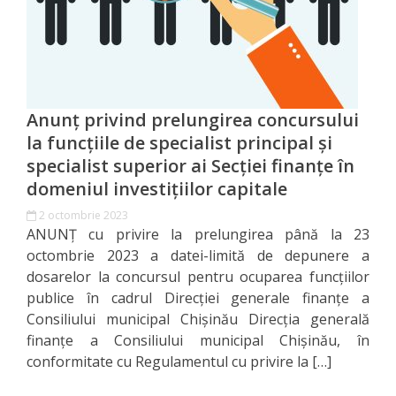
Integritate
și
anticorupție
Planul
Anunț privind prelungirea concursului
la funcțiile de specialist principal şi
de
specialist superior ai Secţiei finanţe în
integritate
domeniul investiţiilor capitale
2 octombrie 2023
Rapoarte
ANUNȚ cu privire la prelungirea până la 23
de
octombrie 2023 a datei-limită de depunere a
dosarelor la concursul pentru ocuparea funcţiilor
integritate
publice în cadrul Direcţiei generale finanţe a
Consiliului municipal Chişinău Direcţia generală
Documente
finanţe a Consiliului municipal Chişinău, în
relevante
conformitate cu Regulamentul cu privire la […]