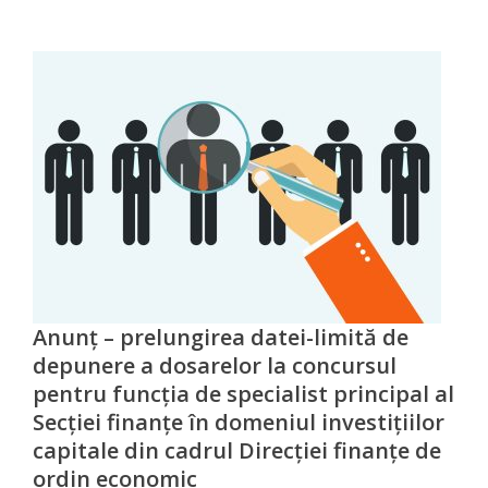
venituri
Direcţia
rapoarte
financiare
Serviciul
resurse
umane
Serviciul
Anunț – prelungirea datei-limită de
depunere a dosarelor la concursul
juridic
pentru funcția de specialist principal al
Secţiei finanţe în domeniul investiţiilor
Secția
capitale din cadrul Direcţiei finanţe de
managementul
ordin economic