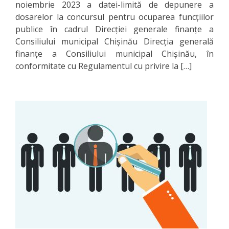
de
noiembrie 2023 a datei-limită de depunere a
dosarelor la concursul pentru ocuparea funcţiilor
bază
publice în cadrul Direcţiei generale finanţe a
pentru
Consiliului municipal Chişinău Direcţia generală
finanţe a Consiliului municipal Chişinău, în
a
conformitate cu Regulamentul cu privire la […]
participa
la
concurs
Documente
relevante
Arhiva
Voluntariat