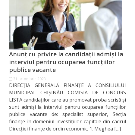
Direcția
finanțe
de
ordin
social
Anunț cu privire la candidații admiși la
interviul pentru ocuparea funcțiilor
Direcția
publice vacante
datorii
31 octombrie 2023
DIRECŢIA GENERALĂ FINANŢE A CONSILIULUI
şi
MUNICIPAL CHIŞINĂU COMISIA DE CONCURS
angajamente
LISTA candidaţilor care au promovat proba scrisă și
sunt admiși la interviul pentru ocuparea funcțiilor
financiare
publice vacante de: specialist superior, Secția
finanțe în domeniul investițiilor capitale din cadrul
Direcţia
Direcției finanțe de ordin economic; 1. Meghea […]