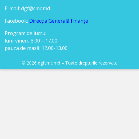
candidaților
E-mail: dgf@cmc.md
admiși
Facebook:
Direcția Generală Finanțe
la
Program de lucru:
concurs
luni-vineri, 8.00 – 17.00
pauza de masă: 12.00-13.00
Lista
candidaților
© 2026 dgfcmc.md – Toate drepturile rezervate
care
au
promovat
proba
scrisă
Lista