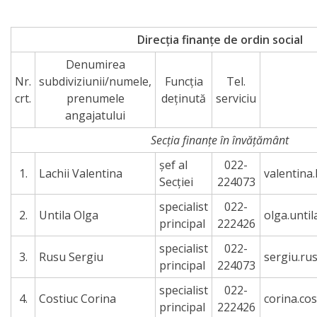
Direcția
finanțe
Direcția finanțe de ordin social
Denumirea
de
Nr.
subdiviziunii/numele,
Funcția
Tel.
ordin
crt.
prenumele
deținută
serviciu
angajatului
social
Secția finanțe în învățământ
Direcția
şef al
022-
1.
Lachii Valentina
valentina
datorii
Secţiei
224073
şi
specialist
022-
2.
Untila Olga
olga.unti
principal
222426
angajamente
specialist
022-
financiare
3.
Rusu Sergiu
sergiu.ru
principal
224073
specialist
022-
Direcţia
4.
Costiuc Corina
corina.co
principal
222426