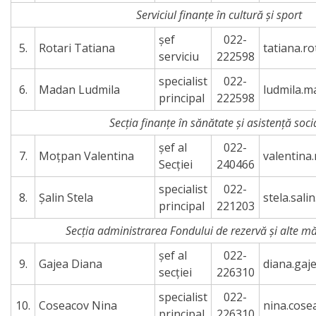
venituri
Serviciul finanțe în cultură și sport
Direcţia
șef
022-
5.
Rotari Tatiana
tatiana.r
serviciu
222598
rapoarte
specialist
022-
financiare
6.
Madan Ludmila
ludmila.
principal
222598
Secția finanțe în sănătate și asistență soci
Serviciul
șef al
022-
resurse
7.
Moţpan Valentina
valentin
Secției
240466
umane
specialist
022-
8.
Șalin Stela
stela.sal
principal
221203
Serviciul
Secția administrarea Fondului de rezervă și alte mă
juridic
șef al
022-
9.
Gajea Diana
diana.gaj
secției
226310
Secția
specialist
022-
managementul
10.
Coseacov Nina
nina.cose
principal
226310