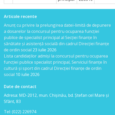
documentelor
Articole recente
Secția
Anunț cu privire la prelungirea datei-limită de depunere
servicii
a dosarelor la concursul pentru ocuparea funcției
interne
publice de specialist principal al Secției finanțe în
sănătate și asistență socială din cadrul Direcției finanțe
Regulamente
de ordin social
23 iulie 2026
Lista candidaţilor admişi la concursul pentru ocuparea
Posturi
funcției publice specialist principal, Serviciul finanțe în
cultură și sport din cadrul Direcției finanțe de ordin
vacante
social
10 iulie 2026
Anunțuri
Date de contact
concurs
Adresa: MD-2012, mun. Chişinău, bd. Ştefan cel Mare şi
Sfânt, 83
Lista
Tel: (022) 226974