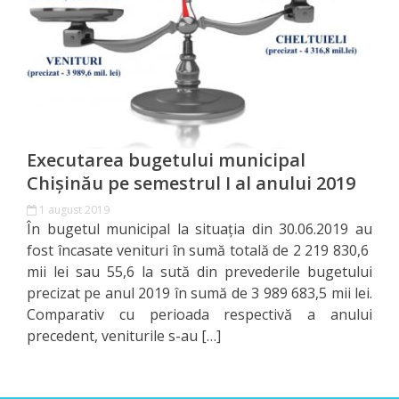
Direcția
finanțe
de
ordin
social
Executarea bugetului municipal
Chișinău pe semestrul I al anului 2019
Direcția
1 august 2019
datorii
În bugetul municipal la situația din 30.06.2019 au
fost încasate venituri în sumă totală de 2 219 830,6
şi
mii lei sau 55,6 la sută din prevederile bugetului
angajamente
precizat pe anul 2019 în sumă de 3 989 683,5 mii lei.
Comparativ cu perioada respectivă a anului
financiare
precedent, veniturile s-au […]
Direcţia