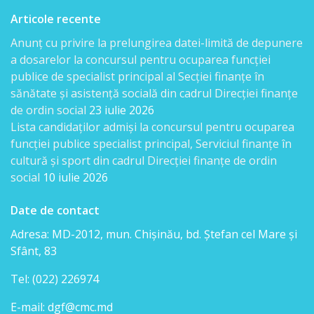
venituri
Articole recente
Direcţia
Anunț cu privire la prelungirea datei-limită de depunere
a dosarelor la concursul pentru ocuparea funcției
rapoarte
publice de specialist principal al Secției finanțe în
financiare
sănătate și asistență socială din cadrul Direcției finanțe
de ordin social
23 iulie 2026
Serviciul
Lista candidaţilor admişi la concursul pentru ocuparea
funcției publice specialist principal, Serviciul finanțe în
resurse
cultură și sport din cadrul Direcției finanțe de ordin
umane
social
10 iulie 2026
Date de contact
Serviciul
Adresa: MD-2012, mun. Chişinău, bd. Ştefan cel Mare şi
juridic
Sfânt, 83
Secția
Tel: (022) 226974
managementul
E-mail: dgf@cmc.md