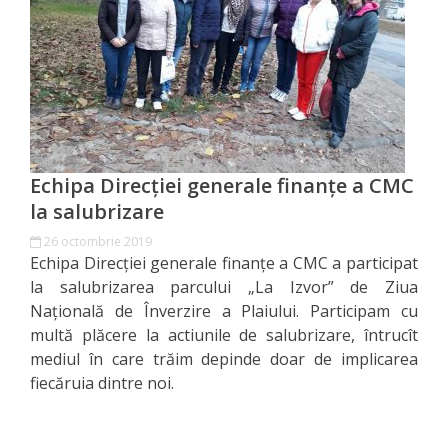
venituri
Direcţia
rapoarte
financiare
Serviciul
Echipa Direcției generale finanțe a CMC
la salubrizare
resurse
26 octombrie 2019
umane
Echipa Direcției generale finanțe a CMC a participat
la salubrizarea parcului „La Izvor” de Ziua
Serviciul
Naţională de Înverzire a Plaiului. Participam cu
multă plăcere la actiunile de salubrizare, întrucît
juridic
mediul în care trăim depinde doar de implicarea
fiecăruia dintre noi.
Secția
managementul