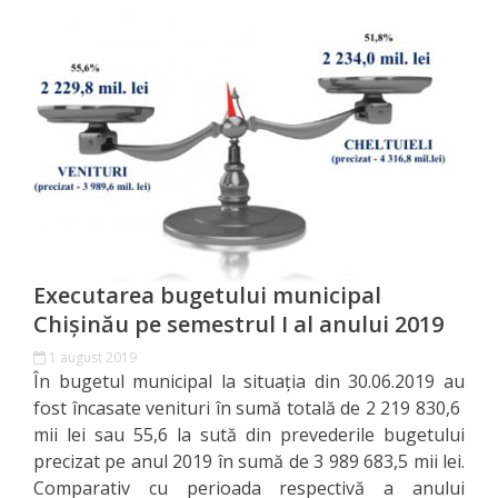
documentelor
Secția
servicii
interne
Regulamente
Posturi
Executarea bugetului municipal
vacante
Chișinău pe semestrul I al anului 2019
1 august 2019
Anunțuri
În bugetul municipal la situația din 30.06.2019 au
concurs
fost încasate venituri în sumă totală de 2 219 830,6
mii lei sau 55,6 la sută din prevederile bugetului
precizat pe anul 2019 în sumă de 3 989 683,5 mii lei.
Lista
Comparativ cu perioada respectivă a anului