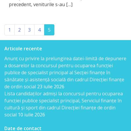
candidaților
precedent, veniturile s-au […]
admiși
la
(current)
1
2
3
4
5
concurs
Lista
Articole recente
Anunț cu privire la prelungirea datei-limită de depunere
candidaților
a dosarelor la concursul pentru ocuparea funcției
care
publice de specialist principal al Secției finanțe în
sănătate și asistență socială din cadrul Direcției finanțe
au
de ordin social
23 iulie 2026
promovat
Lista candidaţilor admişi la concursul pentru ocuparea
funcției publice specialist principal, Serviciul finanțe în
proba
cultură și sport din cadrul Direcției finanțe de ordin
scrisă
social
10 iulie 2026
Lista
Date de contact