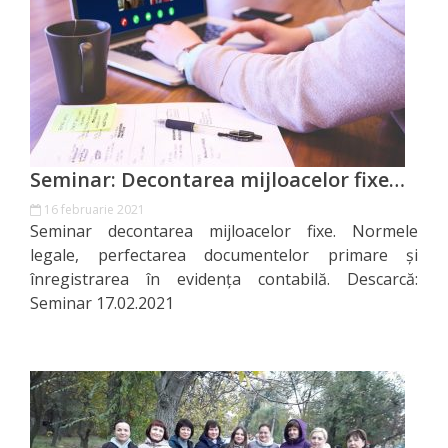
Direcția
finanțe
de
ordin
social
Seminar: Decontarea mijloacelor fixe…
16 februarie 2021
Direcția
Seminar decontarea mijloacelor fixe. Normele
datorii
legale, perfectarea documentelor primare și
înregistrarea în evidența contabilă. Descarcă:
şi
Seminar 17.02.2021
angajamente
financiare
Direcţia