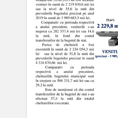
documentelor
Secția
servicii
interne
Regulamente
Posturi
vacante
Anunțuri
concurs
Lista