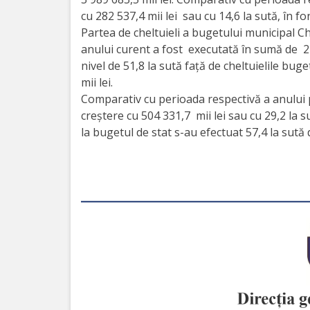
Direcția
cu 282 537,4 mii lei sau cu 14,6 la sută, în f
Partea de cheltuieli a bugetului municipal C
finanțe
anului curent a fost executată în sumă de 2 23
de
nivel de 51,8 la sută față de cheltuielile bu
mii lei.
ordin
Comparativ cu perioada respectivă a anului p
social
creștere cu 504 331,7 mii lei sau cu 29,2 la 
la bugetul de stat s-au efectuat 57,4 la sută d
Direcția
datorii
şi
angajamente
financiare
Direcţia