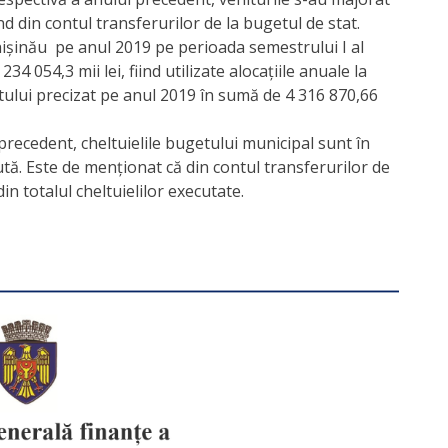
ond din contul transferurilor de la bugetul de stat.
hișinău pe anul 2019 pe perioada semestrului I al
4 054,3 mii lei, fiind utilizate alocațiile anuale la
getului precizat pe anul 2019 în sumă de 4 316 870,66
recedent, cheltuielile bugetului municipal sunt în
sută. Este de menționat că din contul transferurilor de
in totalul cheltuielilor executate.