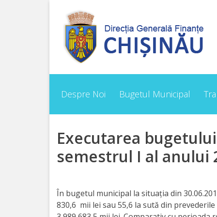
Despre
Noi
Conducerea
Despre Noi
Bugetul Municipal
Tr
Structura
Direcţia
Executarea bugetului
finanțe
semestrul I al anului
de
ordin
În bugetul municipal la situația din 30.06.20
economic
830
,6 mii lei sau 55,6 la sută din prevederi
3 989 683,5 mii lei. Comparativ cu perioada 