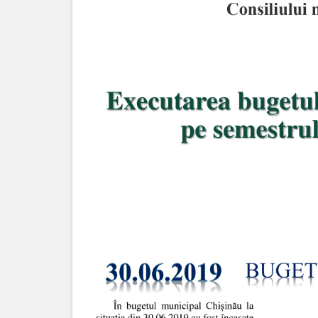
venituri
Direcţia
rapoarte
financiare
Serviciul
resurse
umane
Serviciul
juridic
Secția
managementul