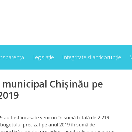
ansparență
Legislație
Integritate și anticorupție
 municipal Chișinău pe
 2019
19 au fost încasate venituri în sumă totală de
2 219
le bugetului precizat pe anul 2019 în sumă de
respectivă a anului precedent, veniturile s-au majorat