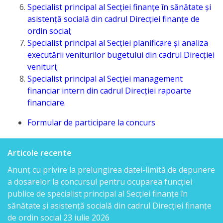
venituri
Specialist principal al Secției finanțe în sănătate și
asistență socială din cadrul Direcției finanțe de
Direcţia
ordin social;
Specialist principal al Secției planificare și analiza
rapoarte
executării veniturilor bugetului din cadrul Direcției
financiare
venituri;
Specialist principal al Secției management
Serviciul
financiar intern din cadrul Direcției rapoarte
financiare.
resurse
Formular de participare la concurs
umane
Serviciul
Articole recente
juridic
Anunț cu privire la prelungirea datei-limită de depunere
a dosarelor la concursul pentru ocuparea funcției
Secția
publice de specialist principal al Secției finanțe în
sănătate și asistență socială din cadrul Direcției finanțe
managementul
de ordin social
23 iulie 2026