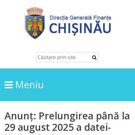
Despre
Noi
Conducerea
Structura
Meniu
Direcţia
finanțe
de
Anunț: Prelungirea până la
ordin
29 august 2025 a datei-
economic