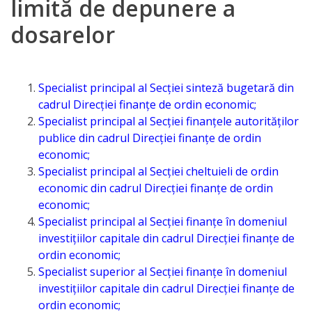
limită de depunere a
Direcția
dosarelor
finanțe
de
Specialist principal al Secției sinteză bugetară din
ordin
cadrul Direcției finanțe de ordin economic;
social
Specialist principal al Secției finanțele autorităților
publice din cadrul Direcției finanțe de ordin
Direcția
economic;
Specialist principal al Secției cheltuieli de ordin
datorii
economic din cadrul Direcției finanțe de ordin
şi
economic;
Specialist principal al Secției finanțe în domeniul
angajamente
investițiilor capitale din cadrul Direcției finanțe de
financiare
ordin economic;
Specialist superior al Secției finanțe în domeniul
Direcţia
investițiilor capitale din cadrul Direcției finanțe de
ordin economic;