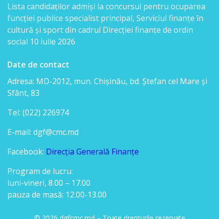
documentelor
Lista candidaţilor admişi la concursul pentru ocuparea
funcției publice specialist principal, Serviciul finanțe în
cultură și sport din cadrul Direcției finanțe de ordin
Secția
social
10 iulie 2026
servicii
Date de contact
interne
Adresa: MD-2012, mun. Chişinău, bd. Ştefan cel Mare şi
Regulamente
Sfânt, 83
Tel: (022) 226974
Posturi
E-mail: dgf@cmc.md
vacante
Facebook:
Direcția Generală Finanțe
Anunțuri
Program de lucru:
concurs
luni-vineri, 8.00 – 17.00
pauza de masă: 12.00-13.00
Lista
© 2026 dgfcmc.md – Toate drepturile rezervate