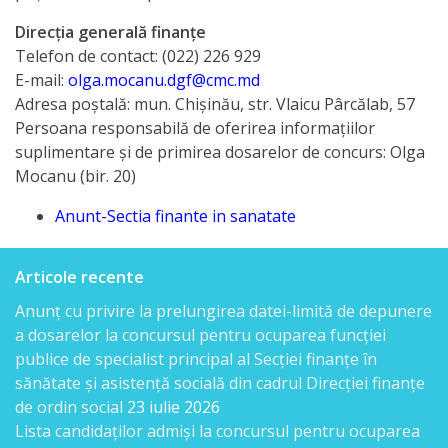
rapoarte
Direcţia generală finanţe
Telefon de contact: (022) 226 929
Acțiunile
E-mail:
olga.mocanu.dgf@cmc.md
Adresa poştală: mun. Chişinău, str. Vlaicu Pârcălab, 57
DGF
Persoana responsabilă de oferirea informaţiilor
suplimentare şi de primirea dosarelor de concurs: Olga
Plan
Mocanu (bir. 20)
de
Anunt-Sectia finante in sanatate
activitate
Articole recente
Rapoarte
Anunț cu privire la prelungirea datei-limită de depunere
de
a dosarelor la concursul pentru ocuparea funcției
activitate
publice de specialist principal al Secției finanțe în
sănătate și asistență socială din cadrul Direcției finanțe
Bugetul
de ordin social
23 iulie 2026
Lista candidaţilor admişi la concursul pentru ocuparea
DGF