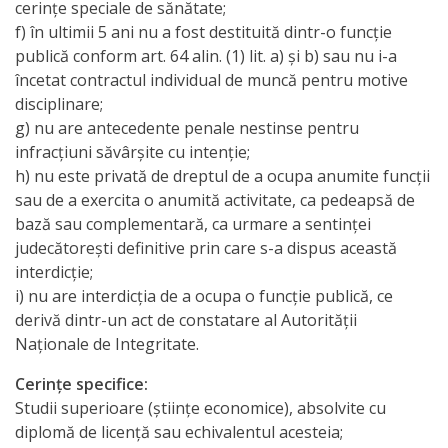
cerinţe speciale de sănătate;
candidaților
f) în ultimii 5 ani nu a fost destituită dintr-o funcţie
publică conform art. 64 alin. (1) lit. a) şi b) sau nu i-a
admiși
încetat contractul individual de muncă pentru motive
la
disciplinare;
g) nu are antecedente penale nestinse pentru
interviu
infracţiuni săvârşite cu intenţie;
h) nu este privată de dreptul de a ocupa anumite funcţii
Lista
sau de a exercita o anumită activitate, ca pedeapsă de
candidaților
bază sau complementară, ca urmare a sentinţei
judecătoreşti definitive prin care s-a dispus această
care
interdicţie;
au
i) nu are interdicţia de a ocupa o funcţie publică, ce
derivă dintr-un act de constatare al Autorităţii
promovat
Naţionale de Integritate.
concursul
Cerinţe specifice:
Studii superioare (ştiinţe economice), absolvite cu
Condițiile
diplomă de licenţă sau echivalentul acesteia;