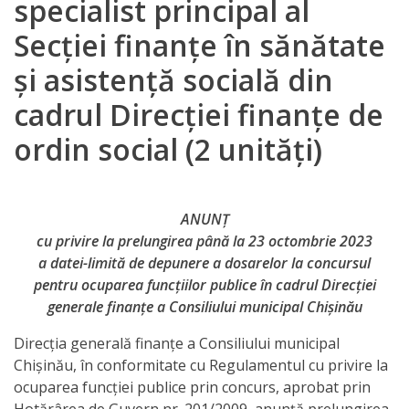
specialist principal al
Direcția
Secției finanțe în sănătate
finanțe
și asistență socială din
de
cadrul Direcției finanțe de
ordin
ordin social (2 unități)
social
Direcția
ANUNȚ
datorii
cu privire la prelungirea până la 23 octombrie 2023
a datei-limită de depunere a dosarelor la concursul
şi
pentru ocuparea funcţiilor publice în cadrul Direcţiei
angajamente
generale finanţe a Consiliului municipal Chişinău
financiare
Direcţia generală finanţe a Consiliului municipal
Chişinău, în conformitate cu Regulamentul cu privire la
Direcţia
ocuparea funcţiei publice prin concurs, aprobat prin