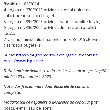
pe
fiscale nr. 181/2014;
4. Legea nr. 270/2018 privind sistemul unitar de
anul
salarizare în sectorul bugetar;
2018
5. Legea nr. 397/2003 privind finanţele publice locale;
6. Legea nr. 436/2006 privind administraţia publică
Transparență
locală;
7. Ordinul ministrului finanţelor nr. 208/2015 „Privind
Proces
clasificaţia bugetară”.
decizional
Surse:
https://mf.gov.md/ro/lex/buget-si-trezorerie
https://www.legis.md/
Mod
Data-limită de depunere a dosarelor de concurs prelungită
de
până la 23 octombrie 2023
participare
Notă: Vor fi examinate doar dosarele de concurs
complete.
Programe
Modalitatea de depunere a dosarelor de concurs:
prin
și
poştă, e-mail sau personal.