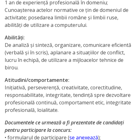
de
1 an de experienţă profesională în domeniu;
Cunoaşterea actelor normative ce ţin de domeniul de
bază
activitate; posedarea limbii române şi limbii ruse,
pentru
abilităţi de utilizare a computerului.
a
Abilităţi:
De analiză şi sinteză, organizare, comunicare eficientă
participa
(verbală şi în scris), aplanare a situaţiilor de conflict,
la
lucru în echipă, de utilizare a mijloacelor tehnice de
birou.
concurs
Atitudini/comportamente:
Documente
Iniţiativă, perseverenţă, creativitate, corectitudine,
responsabilitate, integritate, tendinţă spre dezvoltare
relevante
profesională continuă, comportament etic, integritate
profesională, loialitate.
Arhiva
Documentele ce urmează a fi prezentate de candidaţi
Voluntariat
pentru participare la concurs:
• formularul de participare (
se anexează
);