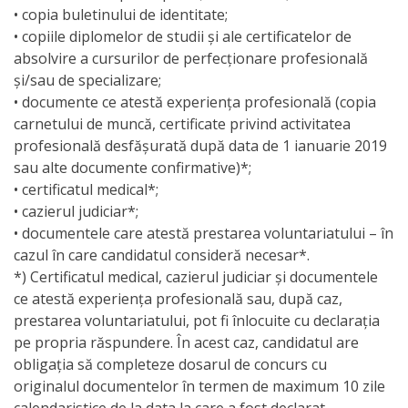
Documente
• copia buletinului de identitate;
• copiile diplomelor de studii şi ale certificatelor de
relevante
absolvire a cursurilor de perfecţionare profesională
şi/sau de specializare;
Acte
• documente ce atestă experienţa profesională (copia
carnetului de muncă, certificate privind activitatea
normative
profesională desfăşurată după data de 1 ianuarie 2019
sau alte documente confirmative)*;
Anunțuri
• certificatul medical*;
• cazierul judiciar*;
Bugetul
• documentele care atestă prestarea voluntariatului – în
Municipal
cazul în care candidatul consideră necesar*.
*) Certificatul medical, cazierul judiciar şi documentele
ce atestă experienţa profesională sau, după caz,
Executarea
prestarea voluntariatului, pot fi înlocuite cu declaraţia
pe propria răspundere. În acest caz, candidatul are
Executarea
obligaţia să completeze dosarul de concurs cu
bugetului
originalul documentelor în termen de maximum 10 zile