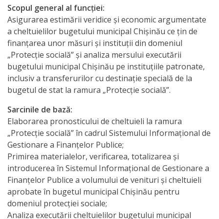
documentelor
Scopul general al funcţiei:
Asigurarea estimării veridice şi economic argumentate
a cheltuielilor bugetului municipal Chişinău ce ţin de
Secția
finanţarea unor măsuri şi instituţii din domeniul
servicii
„Protecţie socială” şi analiza mersului executării
bugetului municipal Chişinău pe instituţiile patronate,
interne
inclusiv a transferurilor cu destinaţie specială de la
bugetul de stat la ramura „Protecţie socială”.
Regulamente
Sarcinile de bază:
Posturi
Elaborarea pronosticului de cheltuieli la ramura
„Protecţie socială” în cadrul Sistemului Informaţional de
vacante
Gestionare a Finanţelor Publice;
Primirea materialelor, verificarea, totalizarea şi
Anunțuri
introducerea în Sistemul Informaţional de Gestionare a
concurs
Finanţelor Publice a volumului de venituri şi cheltuieli
aprobate în bugetul municipal Chişinău pentru
domeniul protecţiei sociale;
Lista
Analiza executării cheltuielilor bugetului municipal