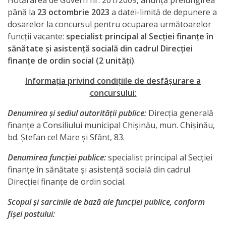
Hotărârea de Guvern nr. 201/2009, anunţă prelungirea
venituri
până la
23 octombrie 2023
a datei-limită de depunere a
dosarelor la concursul pentru ocuparea următoarelor
Direcţia
funcţii vacante:
specialist principal al Secţiei finanţe în
rapoarte
sănătate şi asistenţă socială din cadrul Direcţiei
finanţe de ordin social (2 unităţi)
.
financiare
Informaţia privind condiţiile de desfăşurare a
Serviciul
concursului:
resurse
Denumirea şi sediul autorităţii publice:
Direcţia generală
finanţe a Consiliului municipal Chişinău, mun. Chişinău,
umane
bd. Ştefan cel Mare şi Sfânt, 83.
Serviciul
Denumirea funcţiei publice:
specialist principal al Secţiei
finanţe în sănătate şi asistenţă socială din cadrul
juridic
Direcţiei finanţe de ordin social.
Secția
Scopul şi sarcinile de bază ale funcţiei publice, conform
fişei postului:
managementul