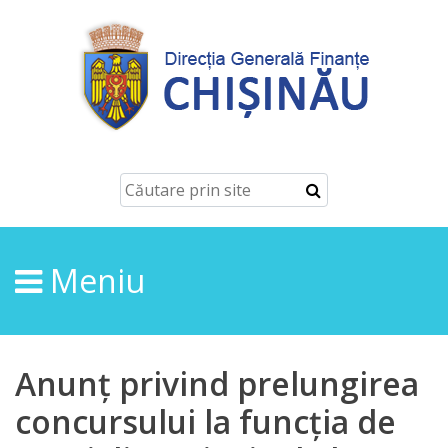
Despre
Noi
Conducerea
Structura
Meniu
Direcţia
finanțe
de
Anunț privind prelungirea
ordin
concursului la funcția de
economic