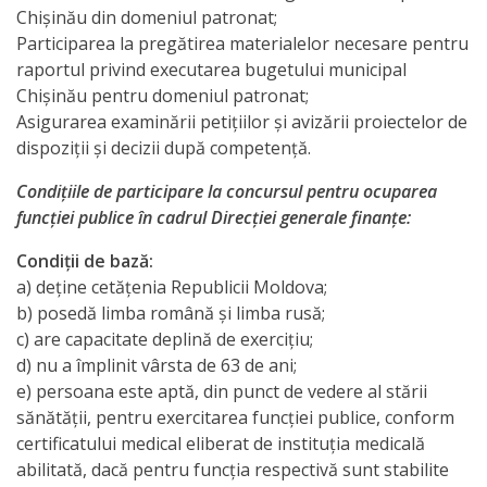
candidaților
Chişinău din domeniul patronat;
Participarea la pregătirea materialelor necesare pentru
admiși
raportul privind executarea bugetului municipal
la
Chişinău pentru domeniul patronat;
Asigurarea examinării petiţiilor şi avizării proiectelor de
concurs
dispoziţii şi decizii după competenţă.
Lista
Condiţiile de participare la concursul pentru ocuparea
funcţiei publice în cadrul Direcţiei generale finanţe:
candidaților
care
Condiţii de bază:
a) deţine cetăţenia Republicii Moldova;
au
b) posedă limba română şi limba rusă;
promovat
c) are capacitate deplină de exerciţiu;
d) nu a împlinit vârsta de 63 de ani;
proba
e) persoana este aptă, din punct de vedere al stării
scrisă
sănătăţii, pentru exercitarea funcţiei publice, conform
certificatului medical eliberat de instituţia medicală
abilitată, dacă pentru funcţia respectivă sunt stabilite
Lista