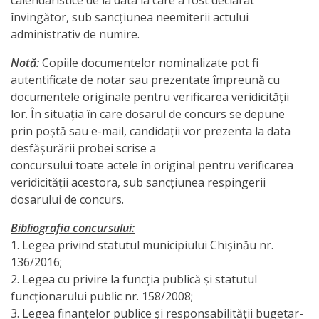
calendaristice de la data la care a fost declarat
municipal
învingător, sub sancţiunea neemiterii actului
Chișinău
administrativ de numire.
pe
Notă:
Copiile documentelor nominalizate pot fi
autentificate de notar sau prezentate împreună cu
semestrul
documentele originale pentru verificarea veridicităţii
I
lor. În situaţia în care dosarul de concurs se depune
prin poştă sau e-mail, candidaţii vor prezenta la data
al
desfăşurării probei scrise a
anului
concursului toate actele în original pentru verificarea
veridicităţii acestora, sub sancţiunea respingerii
2019
dosarului de concurs.
Executarea
Bibliografia concursului:
1. Legea privind statutul municipiului Chişinău nr.
bugetului
136/2016;
municipal
2. Legea cu privire la funcţia publică şi statutul
funcţionarului public nr. 158/2008;
Chișinău
3. Legea finanţelor publice şi responsabilităţii bugetar-