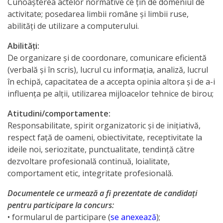
de
Cunoaşterea actelor normative ce ţin de domeniul de
activitate; posedarea limbii române şi limbii ruse,
bază
abilităţi de utilizare a computerului.
pentru
Abilităţi:
a
De organizare şi de coordonare, comunicare eficientă
(verbală şi în scris), lucrul cu informaţia, analiză, lucrul
participa
în echipă, capacitatea de a accepta opinia altora şi de a-i
la
influenţa pe alţii, utilizarea mijloacelor tehnice de birou;
concurs
Atitudini/comportamente:
Responsabilitate, spirit organizatoric şi de iniţiativă,
Documente
respect faţă de oameni, obiectivitate, receptivitate la
ideile noi, seriozitate, punctualitate, tendinţă către
relevante
dezvoltare profesională continuă, loialitate,
comportament etic, integritate profesională.
Arhiva
Documentele ce urmează a fi prezentate de candidaţi
Voluntariat
pentru participare la concurs:
• formularul de participare (
se anexează
);