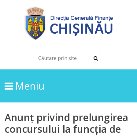
Despre
Noi
Conducerea
Structura
Meniu
Direcţia
finanțe
de
Anunț privind prelungirea
ordin
concursului la funcția de
economic