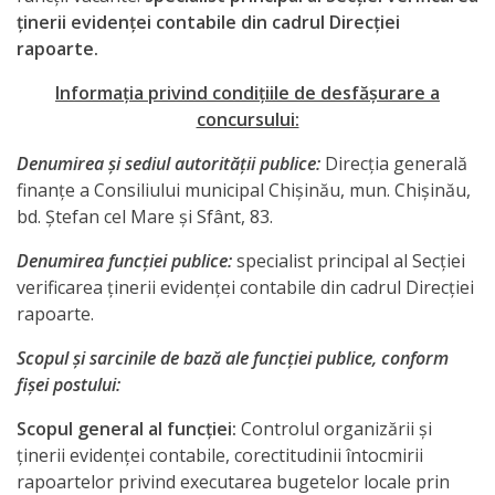
venituri
ţinerii evidenţei contabile din cadrul Direcţiei
rapoarte.
Direcţia
Informaţia privind condiţiile de desfăşurare a
rapoarte
concursului:
financiare
Denumirea şi sediul autorităţii publice:
Direcţia generală
finanţe a Consiliului municipal Chişinău, mun. Chişinău,
Serviciul
bd. Ştefan cel Mare şi Sfânt, 83.
resurse
Denumirea funcţiei publice:
specialist principal al Secţiei
umane
verificarea ţinerii evidenţei contabile din cadrul Direcţiei
rapoarte.
Serviciul
Scopul şi sarcinile de bază ale funcţiei publice, conform
juridic
fişei postului:
Scopul general al funcţiei:
Secția
Controlul organizării şi
ţinerii evidenţei contabile, corectitudinii întocmirii
managementul
rapoartelor privind executarea bugetelor locale prin