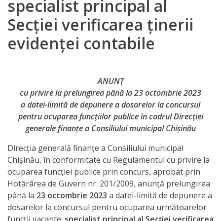
specialist principal al
Direcția
Secţiei verificarea ţinerii
finanțe
evidenţei contabile
de
ordin
social
ANUNȚ
cu privire la prelungirea până la 23 octombrie 2023
a datei-limită de depunere a dosarelor la concursul
Direcția
pentru ocuparea funcţiilor publice în cadrul Direcţiei
datorii
generale finanţe a Consiliului municipal Chişinău
şi
Direcţia generală finanţe a Consiliului municipal
Chişinău, în conformitate cu Regulamentul cu privire la
angajamente
ocuparea funcţiei publice prin concurs, aprobat prin
financiare
Hotărârea de Guvern nr. 201/2009, anunţă prelungirea
până la
23 octombrie 2023
a datei-limită de depunere a
Direcţia
dosarelor la concursul pentru ocuparea următoarelor
funcţii vacante:
specialist principal al Secţiei verificarea