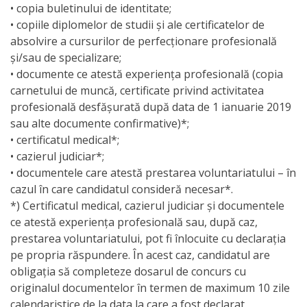
• copia buletinului de identitate;
Documente
• copiile diplomelor de studii şi ale certificatelor de
relevante
absolvire a cursurilor de perfecţionare profesională
şi/sau de specializare;
Acte
• documente ce atestă experienţa profesională (copia
carnetului de muncă, certificate privind activitatea
normative
profesională desfăşurată după data de 1 ianuarie 2019
sau alte documente confirmative)*;
Anunțuri
• certificatul medical*;
• cazierul judiciar*;
Bugetul
• documentele care atestă prestarea voluntariatului – în
cazul în care candidatul consideră necesar*.
Municipal
*) Certificatul medical, cazierul judiciar şi documentele
ce atestă experienţa profesională sau, după caz,
Executarea
prestarea voluntariatului, pot fi înlocuite cu declaraţia
pe propria răspundere. În acest caz, candidatul are
Executarea
obligaţia să completeze dosarul de concurs cu
bugetului
originalul documentelor în termen de maximum 10 zile
calendaristice de la data la care a fost declarat