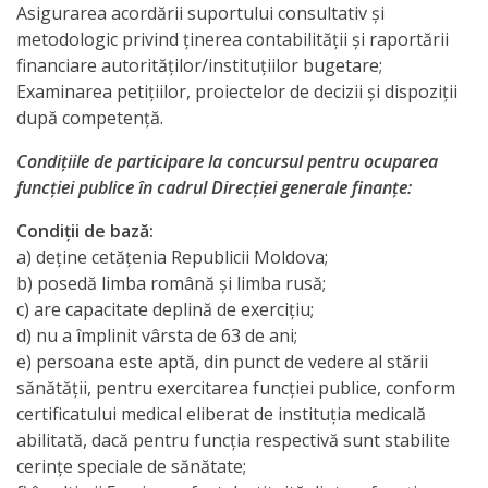
candidaților
Asigurarea acordării suportului consultativ şi
metodologic privind ţinerea contabilităţii şi raportării
admiși
financiare autorităţilor/instituţiilor bugetare;
la
Examinarea petiţiilor, proiectelor de decizii şi dispoziţii
după competenţă.
concurs
Condiţiile de participare la concursul pentru ocuparea
Lista
funcţiei publice în cadrul Direcţiei generale finanţe:
candidaților
Condiţii de bază:
a) deţine cetăţenia Republicii Moldova;
care
b) posedă limba română şi limba rusă;
au
c) are capacitate deplină de exerciţiu;
d) nu a împlinit vârsta de 63 de ani;
promovat
e) persoana este aptă, din punct de vedere al stării
proba
sănătăţii, pentru exercitarea funcţiei publice, conform
certificatului medical eliberat de instituţia medicală
scrisă
abilitată, dacă pentru funcţia respectivă sunt stabilite
cerinţe speciale de sănătate;
Lista