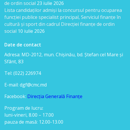
de ordin social
23 iulie 2026
Lista candidaţilor admişi la concursul pentru ocuparea
Transparența
funcției publice specialist principal, Serviciul finanțe în
salarizării
cultură și sport din cadrul Direcției finanțe de ordin
social
10 iulie 2026
conducerii
DGF
Date de contact
Adresa: MD-2012, mun. Chişinău, bd. Ştefan cel Mare şi
Achiziții
Sfânt, 83
publice
Tel: (022) 226974
E-mail: dgf@cmc.md
Monitoring
Facebook:
Direcția Generală Finanțe
Declarații
Program de lucru:
luni-vineri, 8.00 – 17.00
Legislație
pauza de masă: 12.00-13.00