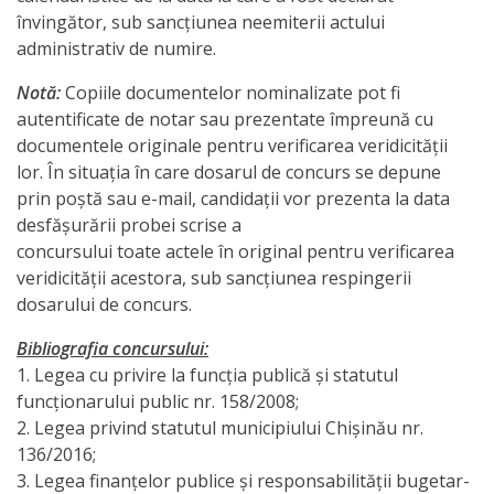
municipal
învingător, sub sancţiunea neemiterii actului
Chișinău
administrativ de numire.
pe
Notă:
Copiile documentelor nominalizate pot fi
autentificate de notar sau prezentate împreună cu
semestrul
documentele originale pentru verificarea veridicităţii
I
lor. În situaţia în care dosarul de concurs se depune
prin poştă sau e-mail, candidaţii vor prezenta la data
al
desfăşurării probei scrise a
anului
concursului toate actele în original pentru verificarea
veridicităţii acestora, sub sancţiunea respingerii
2019
dosarului de concurs.
Executarea
Bibliografia concursului:
1. Legea cu privire la funcţia publică şi statutul
bugetului
funcţionarului public nr. 158/2008;
municipal
2. Legea privind statutul municipiului Chişinău nr.
136/2016;
Chișinău
3. Legea finanţelor publice şi responsabilităţii bugetar-