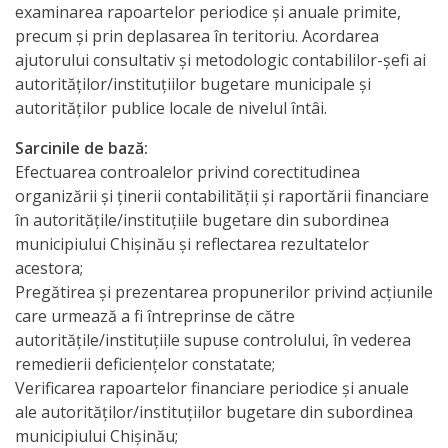
examinarea rapoartelor periodice şi anuale primite,
documentelor
precum şi prin deplasarea în teritoriu. Acordarea
ajutorului consultativ şi metodologic contabililor-şefi ai
Secția
autorităţilor/instituţiilor bugetare municipale şi
servicii
autorităţilor publice locale de nivelul întâi.
interne
Sarcinile de bază:
Efectuarea controalelor privind corectitudinea
Regulamente
organizării şi ţinerii contabilităţii şi raportării financiare
în autorităţile/instituţiile bugetare din subordinea
Posturi
municipiului Chişinău şi reflectarea rezultatelor
acestora;
vacante
Pregătirea şi prezentarea propunerilor privind acţiunile
care urmează a fi întreprinse de către
Anunțuri
autorităţile/instituţiile supuse controlului, în vederea
remedierii deficienţelor constatate;
concurs
Verificarea rapoartelor financiare periodice şi anuale
ale autorităţilor/instituţiilor bugetare din subordinea
Lista
municipiului Chişinău;