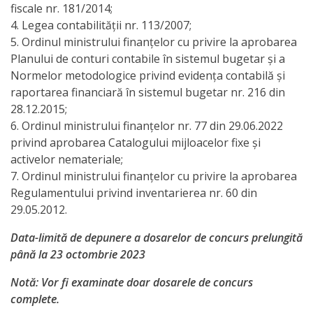
pe
fiscale nr. 181/2014;
4. Legea contabilităţii nr. 113/2007;
anul
5. Ordinul ministrului finanţelor cu privire la aprobarea
2018
Planului de conturi contabile în sistemul bugetar şi a
Normelor metodologice privind evidenţa contabilă şi
Transparență
raportarea financiară în sistemul bugetar nr. 216 din
28.12.2015;
6. Ordinul ministrului finanţelor nr. 77 din 29.06.2022
Proces
privind aprobarea Catalogului mijloacelor fixe şi
decizional
activelor nemateriale;
7. Ordinul ministrului finanţelor cu privire la aprobarea
Mod
Regulamentului privind inventarierea nr. 60 din
29.05.2012.
de
Data-limită de depunere a dosarelor de concurs prelungită
participare
până la 23 octombrie 2023
Programe
Notă: Vor fi examinate doar dosarele de concurs
complete.
și