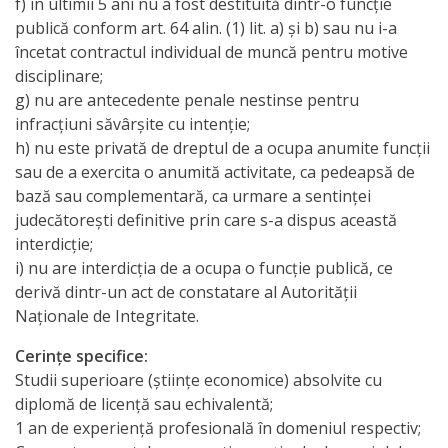
f) în ultimii 5 ani nu a fost destituită dintr-o funcţie
candidaților
publică conform art. 64 alin. (1) lit. a) şi b) sau nu i-a
încetat contractul individual de muncă pentru motive
admiși
disciplinare;
la
g) nu are antecedente penale nestinse pentru
infracţiuni săvârşite cu intenţie;
interviu
h) nu este privată de dreptul de a ocupa anumite funcţii
sau de a exercita o anumită activitate, ca pedeapsă de
Lista
bază sau complementară, ca urmare a sentinţei
candidaților
judecătoreşti definitive prin care s-a dispus această
interdicţie;
care
i) nu are interdicţia de a ocupa o funcţie publică, ce
au
derivă dintr-un act de constatare al Autorităţii
Naţionale de Integritate.
promovat
Cerinţe specifice:
concursul
Studii superioare (ştiinţe economice) absolvite cu
diplomă de licenţă sau echivalentă;
Condițiile
1 an de experienţă profesională în domeniul respectiv;