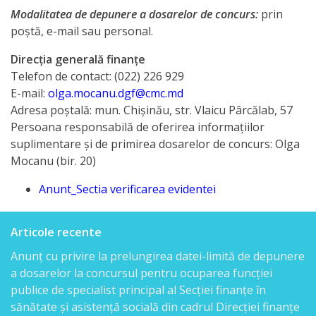
rapoarte
Modalitatea de depunere a dosarelor de concurs:
prin
poştă, e-mail sau personal.
Acțiunile
Direcţia generală finanţe
DGF
Telefon de contact: (022) 226 929
E-mail:
olga.mocanu.dgf@cmc.md
Adresa poştală: mun. Chişinău, str. Vlaicu Pârcălab, 57
Plan
Persoana responsabilă de oferirea informaţiilor
de
suplimentare şi de primirea dosarelor de concurs: Olga
Mocanu (bir. 20)
activitate
Anunt_Sectia verificarea evidentei
Rapoarte
de
Articole recente
activitate
Anunț cu privire la prelungirea datei-limită de depunere
a dosarelor la concursul pentru ocuparea funcției
Bugetul
publice de specialist principal al Secției finanțe în
sănătate și asistență socială din cadrul Direcției finanțe
DGF