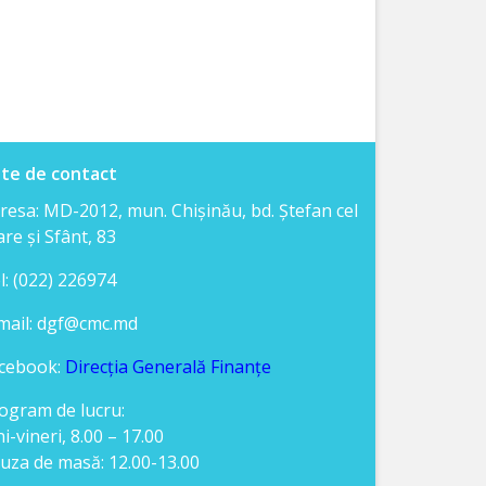
te de contact
resa: MD-2012, mun. Chişinău, bd. Ştefan cel
re şi Sfânt, 83
l: (022) 226974
mail: dgf@cmc.md
cebook:
Direcția Generală Finanțe
ogram de lucru:
ni-vineri, 8.00 – 17.00
uza de masă: 12.00-13.00