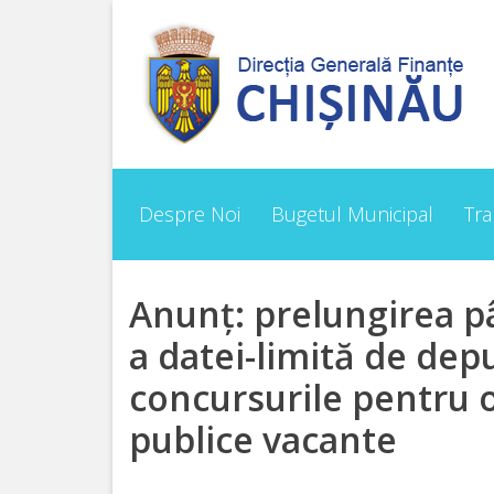
Despre
Noi
Conducerea
Despre Noi
Bugetul Municipal
Tr
Structura
Direcţia
Anunț: prelungirea p
finanțe
a datei-limită de dep
de
concursurile pentru o
ordin
publice vacante
economic