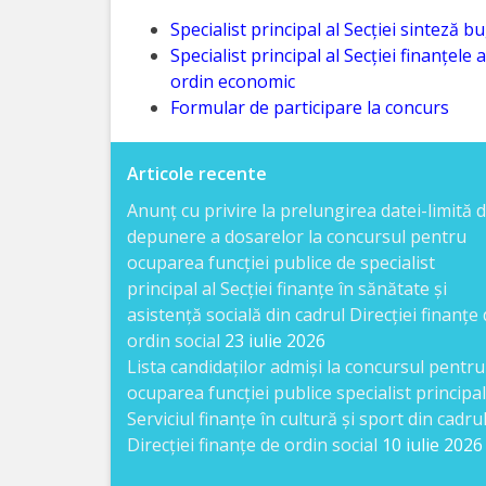
Direcția
Specialist principal al Secției sinteză 
Specialist principal al Secției finanțele 
finanțe
ordin economic
de
Formular de participare la concurs
ordin
Articole recente
social
Anunț cu privire la prelungirea datei-limită 
Direcția
depunere a dosarelor la concursul pentru
ocuparea funcției publice de specialist
datorii
principal al Secției finanțe în sănătate și
şi
asistență socială din cadrul Direcției finanțe
ordin social
23 iulie 2026
angajamente
Lista candidaţilor admişi la concursul pentru
financiare
ocuparea funcției publice specialist principal
Serviciul finanțe în cultură și sport din cadru
Direcției finanțe de ordin social
10 iulie 2026
Direcţia