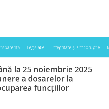
ansparență
Legislație
Integritate și anticorupție
ână la 25 noiembrie 2025
unere a dosarelor la
cuparea funcțiilor