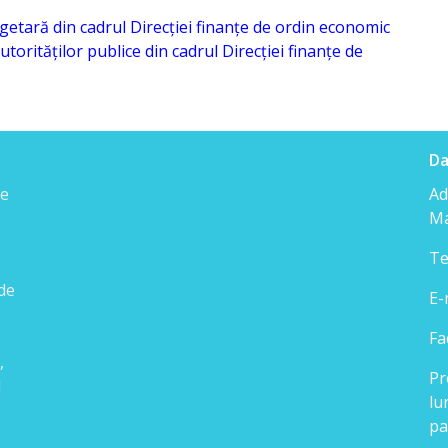
bugetară din cadrul Direcției finanțe de ordin economic
autorităților publice din cadrul Direcției finanțe de
Da
de
Ad
Ma
Te
 de
E-
Fa
,
Pr
l
lu
pa