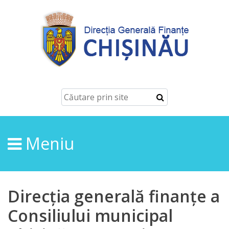
Despre
Noi
Conducerea
Structura
Meniu
Direcţia
finanțe
de
Direcția generală finanțe a
ordin
Consiliului municipal
economic