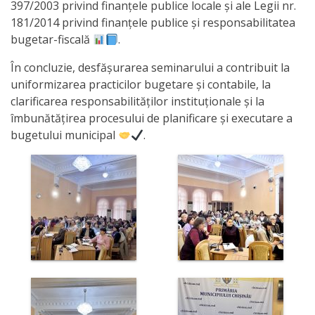
venituri
397/2003 privind finanțele publice locale și ale Legii nr.
181/2014 privind finanțele publice și responsabilitatea
Direcţia
bugetar-fiscală
.
rapoarte
În concluzie, desfășurarea seminarului a contribuit la
uniformizarea practicilor bugetare și contabile, la
financiare
clarificarea responsabilităților instituționale și la
îmbunătățirea procesului de planificare și executare a
Serviciul
bugetului municipal
.
resurse
umane
Serviciul
juridic
Secția
managementul