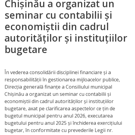
Chișinău a organizat un
Direcția
seminar cu contabilii și
finanțe
economiștii din cadrul
de
autorităților și instituțiilor
ordin
bugetare
social
Direcția
În vederea consolidării disciplinei financiare și a
datorii
responsabilității în gestionarea mijloacelor publice,
Direcția generală finanțe a Consiliului municipal
şi
Chișinău a organizat un seminar cu contabilii și
angajamente
economiștii din cadrul autorităților și instituțiilor
bugetare, axat pe clarificarea aspectelor ce țin de
financiare
bugetul municipal pentru anul 2026, executarea
bugetului pentru anul 2025 și închiderea exercițiului
Direcţia
bugetar, în conformitate cu prevederile Legii nr.