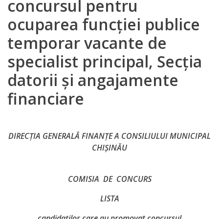
concursul pentru
Direcția
ocuparea funcției publice
finanțe
temporar vacante de
de
specialist principal, Secția
ordin
datorii și angajamente
social
financiare
Direcția
datorii
DIRECŢIA GENERALĂ FINANŢE A CONSILIULUI MUNICIPAL
şi
CHIŞINĂU
angajamente
financiare
COMISIA DE CONCURS
LISTA
Direcţia
candidaţilor care au promovat concursul