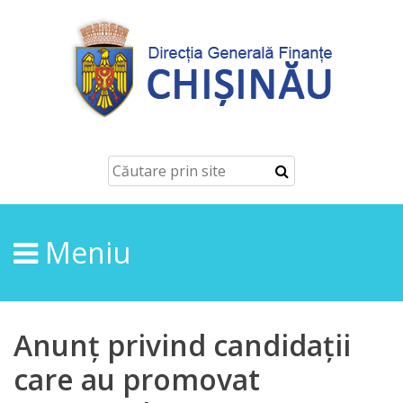
Despre
Noi
Conducerea
Structura
Meniu
Direcţia
finanțe
de
Anunț privind candidații
ordin
care au promovat
economic