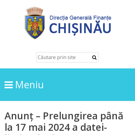
Despre
Noi
Conducerea
Structura
Meniu
Direcţia
finanțe
de
Anunț – Prelungirea până
ordin
la 17 mai 2024 a datei-
economic