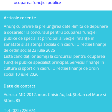
venituri
ocuparea funcţiei publice
Direcţia
Articole recente
rapoarte
Anunț cu privire la prelungirea datei-limită de depunere
financiare
a dosarelor la concursul pentru ocuparea funcției
publice de specialist principal al Secției finanțe în
Serviciul
sănătate și asistență socială din cadrul Direcției finanțe
de ordin social
23 iulie 2026
resurse
Lista candidaţilor admişi la concursul pentru ocuparea
umane
funcției publice specialist principal, Serviciul finanțe în
cultură și sport din cadrul Direcției finanțe de ordin
social
10 iulie 2026
Serviciul
juridic
Date de contact
Adresa: MD-2012, mun. Chişinău, bd. Ştefan cel Mare şi
Secția
Sfânt, 83
managementul
Tel: (022) 226974