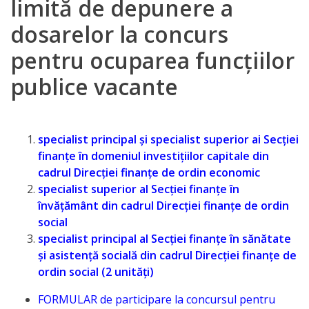
limită de depunere a
Direcția
dosarelor la concurs
finanțe
pentru ocuparea funcțiilor
de
publice vacante
ordin
social
specialist principal și specialist superior ai Secției
Direcția
finanțe în domeniul investițiilor capitale din
cadrul Direcției finanțe de ordin economic
datorii
specialist superior al Secției finanțe în
şi
învățământ din cadrul Direcției finanțe de ordin
social
angajamente
specialist principal al Secției finanțe în sănătate
financiare
și asistență socială din cadrul Direcției finanțe de
ordin social (2 unități)
Direcţia
FORMULAR de participare la concursul pentru