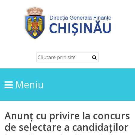
Despre
Noi
Conducerea
Structura
Meniu
Direcţia
finanțe
de
Anunț cu privire la concurs
ordin
de selectare a candidaților
economic