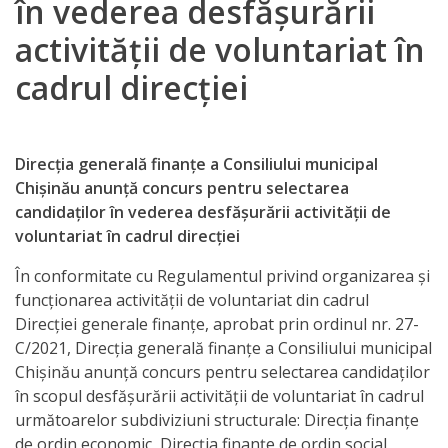
în vederea desfășurării
Direcția
activității de voluntariat în
finanțe
cadrul direcției
de
ordin
Direcția generală finanțe a Consiliului municipal
social
Chișinău anunță concurs pentru selectarea
candidaților în vederea desfășurării activității de
Direcția
voluntariat în cadrul direcției
datorii
În conformitate cu Regulamentul privind organizarea și
şi
funcționarea activității de voluntariat din cadrul
Direcției generale finanțe, aprobat prin ordinul nr. 27-
angajamente
C/2021, Direcția generală finanțe a Consiliului municipal
financiare
Chișinău anunță concurs pentru selectarea candidaților
în scopul desfășurării activității de voluntariat în cadrul
Direcţia
următoarelor subdiviziuni structurale: Direcția finanțe
de ordin economic, Direcția finanțe de ordin social,