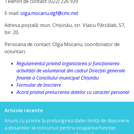
Telefon de contact: (022) 226 929
candidaților
admiși
E-mail:
olga.mocanu.dgf@cmc.md
la
Adresa poștală: mun. Chișinău, str. Vlaicu Pârcălab, 57,
bir. 20.
concurs
Persoana de contact: Olga Mocanu, coordonator de
Lista
voluntari.
candidaților
Regulamentul privind organizarea şi funcţionarea
activităţii de voluntariat din cadrul Direcției generale
care
finanțe a Consiliului municipal Chișinău
au
Formular de înscriere
Acord privind prelucrarea datelor cu caracter personal
promovat
proba
Articole recente
scrisă
Anunț cu privire la prelungirea datei-limită de depunere
a dosarelor la concursul pentru ocuparea funcției
Lista