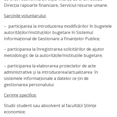
venituri
Direcția rapoarte financiare, Serviciul resurse umane.
Direcţia
Sarcinile voluntarului:
rapoarte
– participarea la introducerea modificărilor în bugetele
autorităților/instituțiilor bugetare în Sistemul
financiare
Informațional de Gestionare a Finanțelor Publice;
Serviciul
– participarea la înregistrarea solicitărilor de ajutor
metodologic de la autoritățile/instituțiile bugetare;
resurse
umane
– participarea la elaborarea proiectelor de acte
administrative și la introducerea/actualizarea în
sistemele informaționale a datelor ce țin de
Serviciul
gestionarea personalului.
juridic
Cerințe specifice:
Secția
Studii: student sau absolvent al facultății Științe
managementul
economice;