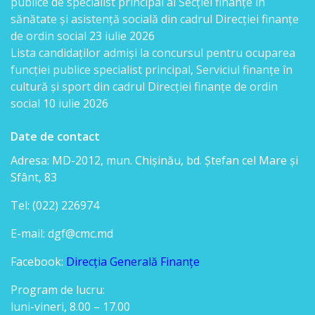
publice de specialist principal al Secției finanțe în
candidaților
sănătate și asistență socială din cadrul Direcției finanțe
de ordin social
23 iulie 2026
admiși
Lista candidaţilor admişi la concursul pentru ocuparea
la
funcției publice specialist principal, Serviciul finanțe în
cultură și sport din cadrul Direcției finanțe de ordin
interviu
social
10 iulie 2026
Lista
Date de contact
candidaților
Adresa: MD-2012, mun. Chişinău, bd. Ştefan cel Mare şi
Sfânt, 83
care
au
Tel: (022) 226974
promovat
E-mail: dgf@cmc.md
concursul
Facebook:
Direcția Generală Finanțe
Program de lucru:
Condițiile
luni-vineri, 8.00 – 17.00