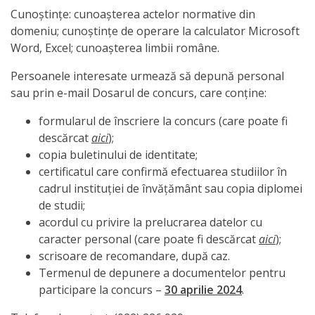
documentelor
Cunoștințe: cunoașterea actelor normative din
domeniu; cunoștințe de operare la calculator Microsoft
Secția
Word, Excel; cunoașterea limbii române.
servicii
Persoanele interesate urmează să depună personal
sau prin e-mail Dosarul de concurs, care conține:
interne
formularul de înscriere la concurs (care poate fi
Regulamente
descărcat
aici
);
copia buletinului de identitate;
Posturi
certificatul care confirmă efectuarea studiilor în
cadrul instituției de învățământ sau copia diplomei
vacante
de studii;
acordul cu privire la prelucrarea datelor cu
Anunțuri
caracter personal (care poate fi descărcat
aici
);
scrisoare de recomandare, după caz.
concurs
Termenul de depunere a documentelor pentru
participare la concurs –
30 aprilie 2024
.
Lista