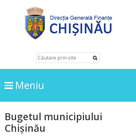
Despre
Noi
Conducerea
Structura
Meniu
Direcţia
finanțe
de
Bugetul municipiului
ordin
Chișinău
economic