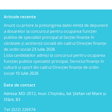
Direcția
finanțe
Articole recente
de
Anunț cu privire la prelungirea datei-limită de depunere
a dosarelor la concursul pentru ocuparea funcției
ordin
publice de specialist principal al Secției finanțe în
social
sănătate și asistență socială din cadrul Direcției finanțe
de ordin social
23 iulie 2026
Direcția
Lista candidaţilor admişi la concursul pentru ocuparea
funcției publice specialist principal, Serviciul finanțe în
datorii
cultură și sport din cadrul Direcției finanțe de ordin
şi
social
10 iulie 2026
angajamente
Date de contact
financiare
Adresa: MD-2012, mun. Chişinău, bd. Ştefan cel Mare şi
Sfânt, 83
Direcţia
Tel: (022) 226974